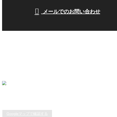
メールでのお問い合わせ
ホーム
業務案内
施工実績
採用情報
会社概要
ブログ
お問い合わせ
サイトマップ
【本社】
〒178-0061
東京都練馬区大泉学園町8-2-14
Googleマップで確認する