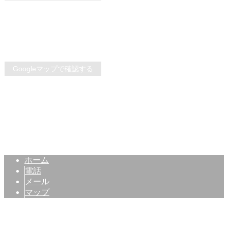
TEL：03-5856-0511 / FAX：03-6904-5502
【新座営業所】
〒352-0012
埼玉県新座市畑中1-18-32
Googleマップで確認する
TEL：048-480-0700 / FAX：048-480-0018
内装工事・ハウスクリーニングは東京都練馬区の『株式会社
Copyright © 株式会社そよ風. All rights reserved.
ホーム
電話
メール
マップ